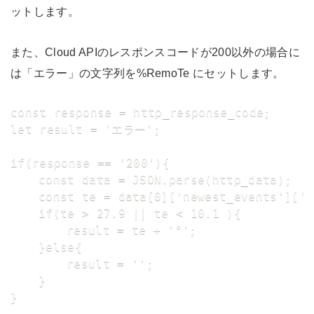
ットします。
また、Cloud APIのレスポンスコードが200以外の場合に
は「エラー」の文字列を%RemoTe にセットします。
const response = http_response_code;

let result = 'エラー';

if(response == '200'){

	const data = JSON.parse(http_data);

	const te = data[0]['newest_events']['te']['val'].toFixed(1);

	if(te > 27.9 || te < 10.1 ){

		result = te + '°';

	}else{

		result = '';

	}

}
